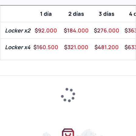
1 día
2 días
3 días
4 
Locker x2
$92.000
$184.000
$276.000
$36
Locker x4
$160.500
$321.000
$481.200
$63