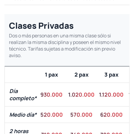
Clases Privadas
Dos o más personas en una misma clase sólo si
realizan la misma disciplina y poseen el mismo nivel
técnico. Tarifas sujetas a modificación sin previo
aviso.
1 pax
2 pax
3 pax
Día
930.000
1.020.000
1.120.000
1
completo*
Medio día*
520.000
570.000
620.000
6
2 horas