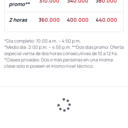
310.000
340.000
380.000
4
promo**
2 horas
360.000
400.000
440.000
4
*Día completo: 10:00 a.m. – 4:50 p.m.
*Medio día: 2:00 p.m. – 4:50 p.m.
**Dos días promo: Oferta
especial venta de dos horas consecutivas de 10 a 12 hs.
*Clases privadas: Dos o más personas en una misma
clase solo si poseen el mismo nivel técnico..