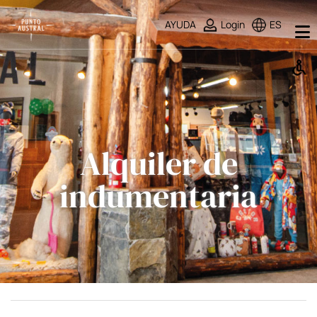
AYUDA
Login
ES
Alquiler de
indumentaria