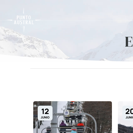
E
12
2
JUNIO
JUNI