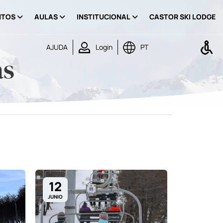
NTOS
AULAS
INSTITUCIONAL
CASTOR SKI LODGE
AJUDA
Login
PT
as
12
JUNIO