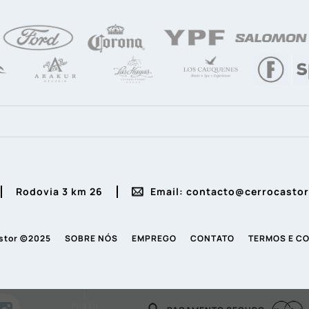
Rodovia 3 km 26
Email: contacto@cerrocasto
stor ©2025
SOBRE NÓS
EMPREGO
CONTATO
TERMOS E C