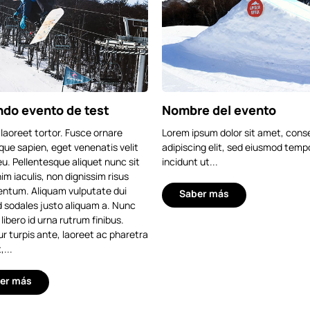
do evento de test
Nombre del evento
laoreet tortor. Fusce ornare
Lorem ipsum dolor sit amet, cons
que sapien, eget venenatis velit
adipiscing elit, sed eiusmod temp
eu. Pellentesque aliquet nunc sit
incidunt ut...
m iaculis, non dignissim risus
ntum. Aliquam vulputate dui
Saber más
d sodales justo aliquam a. Nunc
libero id urna rutrum finibus.
r turpis ante, laoreet ac pharetra
,...
er más