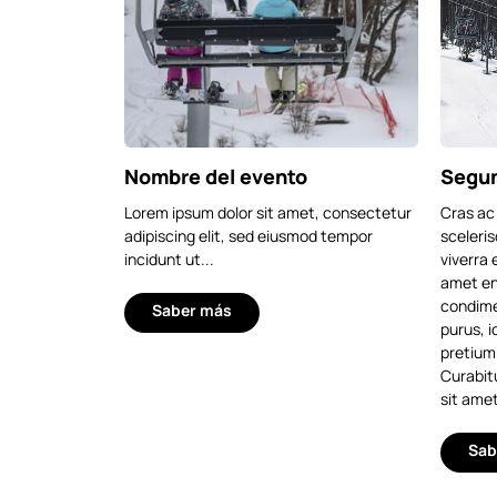
Nombre del evento
Segun
Lorem ipsum dolor sit amet, consectetur
Cras ac 
adipiscing elit, sed eiusmod tempor
sceleris
incidunt ut...
viverra 
amet eni
condime
Saber más
purus, i
pretium 
Curabitu
sit amet
Sab